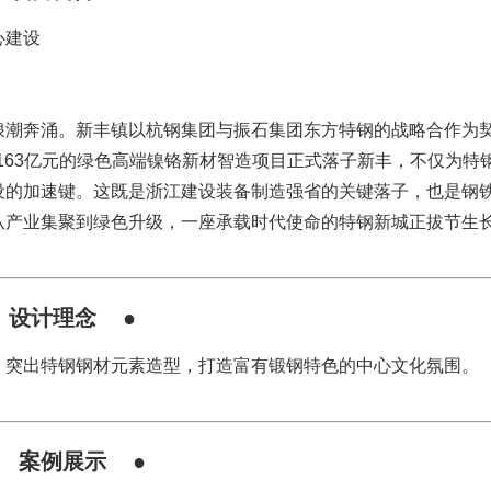
心建设
浪潮奔涌。新丰镇以杭钢集团与振石集团东方特钢的战略合作为
资163亿元的绿色高端镍铬新材智造项目正式落子新丰，不仅为特
设的加速键。这既是浙江建设装备制造强省的关键落子，也是钢
从产业集聚到绿色升级，一座承载时代使命的特钢新城正拔节生
 设计理念 ●
，突出特钢钢材元素造型，打造富有锻钢特色的中心文化氛围。
●
案例展示
●