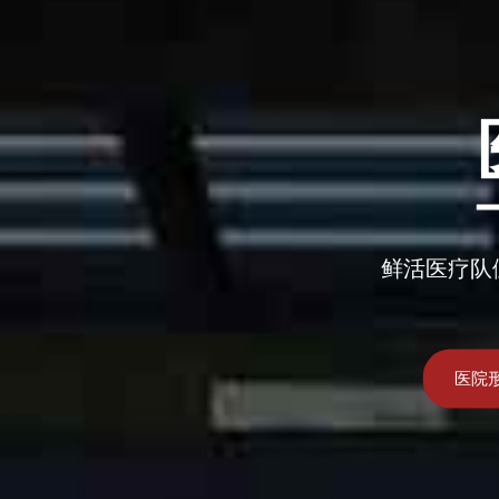
鲜活医疗队
医院