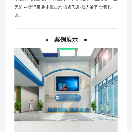
无前 -- 曾记否 到中流击水 浪遏飞舟·修齐治平 舍我其
谁。
案例展示
●
●