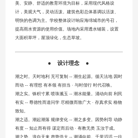
美、安静、舒适的教育环境为目标，采用现代风格设
计，美观大气，灵动活泼。建筑色彩总体基调以活泼、
明快的色调为主。学校整体设计响应海绵城市的号召，
提高雨水资源的使用价值。场地内采用透水铺装，设置
大面积草坪，屋顶绿化，生态草坡。
●
设计理念
●
潮之时。天时地利 无可复制 -- 潮生起源。循天法地 因时
而动 -- 有理想 有本领 有担当 · 与时偕行 时代召唤。
潮之实。铢积寸累 喷珠溅玉 -- 潮水能量。涌动向前 利民
有实 -- 尊德性而道问学 尽精微而致广大 · 存真求实 格物
致知。
潮之适。潮起潮落 规律变化 -- 潮之多变。因势利导 动静
有度 -- 知止而有得 谋定而后动 · 有教无类 玉汝于成。
潮之势。浪自天来 声势浩大 -- 潮涌向前。千里滔滔 一往